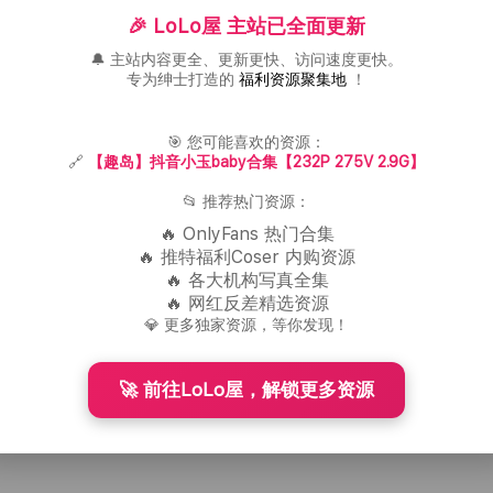
.9G】
🎉 LoLo屋 主站已全面更新
🔔 主站内容更全、更新更快、访问速度更快。
转身、摆姿势，或者做一些简单的日常动作，比如整理头发、调整衣角、
专为绅士打造的
福利资源聚集地
！
持柔和的漫射感，避免强硬的阴影，使得皮肤看起来更加细腻，衣物的纹
。小玉baby的气质偏向甜美与清纯之间的平衡，她不刻意追求夸张的
🎯 您可能喜欢的资源：
🔗
【趣岛】抖音小玉baby合集【232P 275V 2.9G】
频，都能让人感受到她在镜头前的放松状态，仿佛是在和朋友聊天时不经
📂 推荐热门资源：
当丰富的素材，既可以欣赏她不同场景下的穿搭灵感，也能研究她在光线
🔥 OnlyFans 热门合集
🔥 推特福利Coser 内购资源
🔥 各大机构写真全集
🔥 网红反差精选资源
💎 更多独家资源，等你发现！
0
赞(
)
打赏
🚀 前往LoLo屋，解锁更多资源
标签：
丝袜
抖音
美腿
舞蹈
蜜桃臀
趣岛