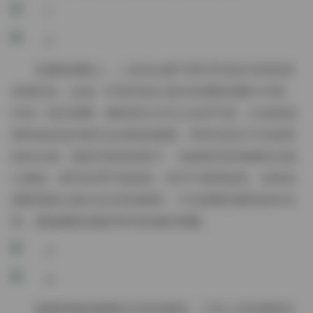
在服装搭配上，二佐Nisa善于将日常单品与特殊道
具相结合，比如一件简约的白色衬衫搭配高腰牛仔裤，
外加一顶贝雷帽，瞬间营出文艺少女的气质；又或者选
择亮色的连衣裙与运动鞋的碰撞，带来活泼又不失甜美
的街头感。每套写真里的鞋子、包袋甚至发饰都经过精
心挑选，细节处理不落俗套，却又不显得刻意。这样的
搭配思路让观众在欣赏画面时，不仅能看到模特的外在
美，更能捕捉到她对时尚的独到理解。
拍摄现场的氛围往往轻松愉快，工作人员会根据主