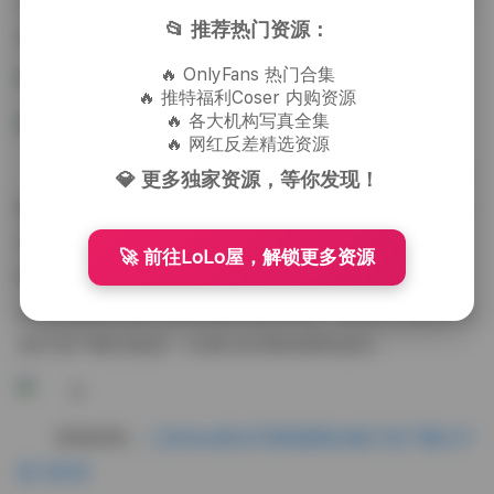
后的使用体验更加丰富，无论是作为壁纸、灵感来源还
📂 推荐热门资源：
是单纯的欣赏，都能找到合适的切入点。
🔥 OnlyFans 热门合集
🔥 推特福利Coser 内购资源
🔥 各大机构写真全集
🔥 网红反差精选资源
值得一提的是，文件的命名与分类相当清晰，每套
💎 更多独家资源，等你发现！
图集都有对应的编号与简短说明，方便用户快速定位所
需主题。解压后的文件大小均在合理范围内，既保证了
🚀 前往LoLo屋，解锁更多资源
图片的高分辨率，又没有造成不必要的存储压力。对于
喜欢收藏高质量写真资源的朋友来说，这份227套68GB
的打包下载无疑是一次相当实用的获取途径。
原图获取:
二佐Nisa美女写真套图合集打包下载227
套 68GB