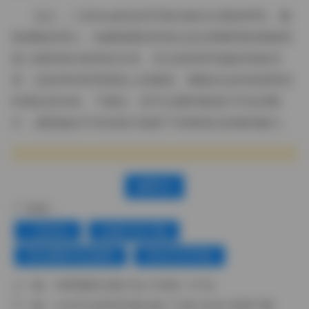
总之，二佐Nisa的这份写真合集在主题多样性、服
装搭配的用心、拍摄氛围的营造以及后期整理的细致程
度上都表现出较高的水准。无论是想研究她的风格演
变，还是单纯享受视觉上的愉悦，都能在这份资源里找
到满足的内容。下载后，您可以随时随地打开这些图
片，感受她在不同光线与场景下所展现出的独特魅力。
赞(
0
)
标签：
二佐Nisa
合集打包下载
美女摄影作品福利
美女艺术写真
上一篇：
绮梦摄影全集打包 [128套 1.4TB]
下一篇：
G44不会受伤写真合集 172套 65GB 资源下载