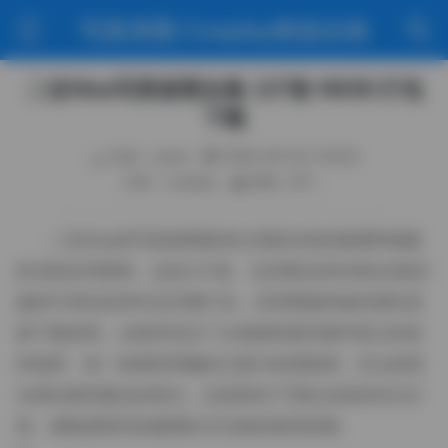
写真美图·Cosplay精选合辑
二佐Nisa写真套图合集 227套 68GB 打包
下载
作者：weme
2026-06-05 3:19:25
分类：cosplay
阅读（87）
二佐Nisa的写真套图素来以清新自然的氛围和细腻
的光影处理著称，这份227套、总容量达68GB的合集把
她多年来的各类作品完整打包，供喜爱她风格的朋友直
接下载使用。合集里包含了从校园纯真到都市复古的多
种场景，每一套都有明确的主题与色调基调，无论是晨
光洒在教室窗边的柔光，还是夜色下霓虹反射的街头灯
箱，都能感受到拍摄团队对光线的精准把握。