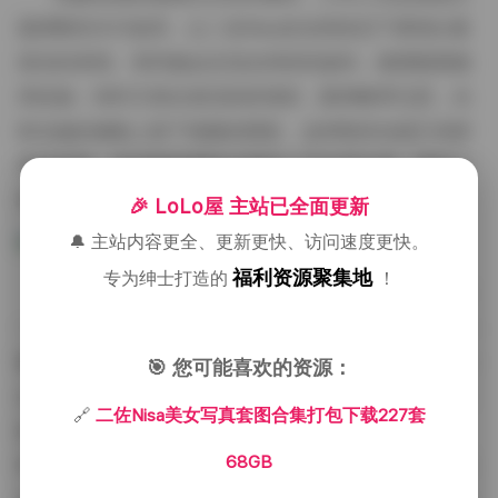
题调整音乐与道具，让二佐Nisa在自然状态下展现出最
真实的表情。有时她会在花丛间轻轻旋转，裙摆随着微
风轻扬；有时又靠在老旧的砖墙前，眼神略带沉思，光
影在她的侧脸上留下细腻的阴影。这种既有动感又有静
美的切换，使得整套图集在视觉上产生层次感，避免了
单一姿势带来的疲劳感。
🎉 LoLo屋 主站已全面更新
🔔 主站内容更全、更新更快、访问速度更快。
福利资源聚集地
专为绅士打造的
！
从整体观感来看，这份合集不仅数量庞大，而且每
一套都有独立的故事线。有的侧重于清晨的宁静，有的
聚焦于夜晚的灯光秀，有的则通过系列剧情的方式呈现
🎯 您可能喜欢的资源：
出一个小小的情节，比如约会、旅行或是校园生活的片
🔗
二佐Nisa美女写真套图合集打包下载227套
段。观众在浏览时，能够感受到一种连贯的情绪流动，
68GB
而不是零散的图片堆砌。这种叙事性的安排，使得下载