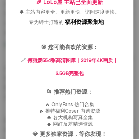
🎉 LoLo屋 主站已全面更新
在镜头前，她能够迅速进入状态，无论是温柔甜美的微
🔔 主站内容更全、更新更快、访问速度更快。
笑，还是坚定有力的凝视，都能精准传递出照片所要表
福利资源聚集地
专为绅士打造的
！
达的情感。这种专业素养与天生的镜头感，使她成为许
多摄影师青睐的合作对象。
🎯 您可能喜欢的资源：
这套写真集的拍摄时间定于2019年，正值何丽媛事
🔗
何丽媛554张高清图库｜2019年4K画质｜
业上升期，无论是造型设计还是拍摄技巧都体现了当时
3.5GB完整包
的主流审美趋势。照片中的服装搭配从简约日常到华丽
晚装，涵盖了多种风格，为时尚爱好者提供了丰富的参
📂 推荐热门资源：
考灵感。
🔥 OnlyFans 热门合集
作为一套554张照片的完整图库，这套作品不仅数
🔥 推特福利Coser 内购资源
🔥 各大机构写真全集
量可观，质量更是上乘。每张照片都经过后期团队的精
🔥 网红反差精选资源
细处理，确保色彩还原准确，细节表现到位。4K的超高
💎 更多独家资源，等你发现！