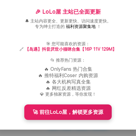
坏那种淡淡的忧郁感。视觉上，毛色多为浅灰或奶白，偶尔有几缕浅褐色
🎉 LoLo屋 主站已全面更新
🔔 主站内容更全、更新更快、访问速度更快。
专为绅士打造的
福利资源聚集地
！
29M】
的眼睛，透着一种既疲惫又清醒的神情。它似乎在说，世界虽然热闹，但
🎯 您可能喜欢的资源：
抓挠地毯、偶尔的伸懒腰，每一个动作都被拉长，伴随着低沉的环境音，
🔗
【岛遇】抖音厌世小猫咪合集【16P 11V 129M】
📂 推荐热门资源：
组可爱的宠物写真，更是一种情绪的载体。它用极简的画面、柔和的光线和
🔥 OnlyFans 热门合集
时打开的心灵小憩，轻轻点开后，便能在那片柔软的光影里，感受到来自
🔥 推特福利Coser 内购资源
，带来一种低调却持久的美感。
🔥 各大机构写真全集
🔥 网红反差精选资源
💎 更多独家资源，等你发现！
0
赞(
)
打赏
🚀 前往LoLo屋，解锁更多资源
标签：
岛遇
抖音
高颜值
黄金专区