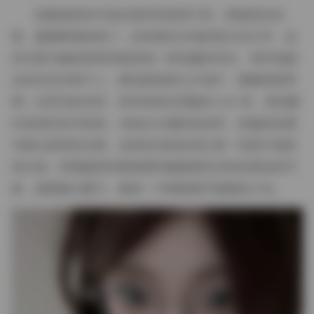
拍摄场景多半选在城市的老巷子里，斑驳的红砖
墙、藤蔓爬满的铁门，还有偶尔出现的复古自行车，这
些元素与她的甜美风格形成一种有趣的对比。有时候她
会坐在旧木椅子上，脚边散落着几片枯叶，整幅画面带
着一点怀旧的诗意；有时候则在宽敞的 loft 里，落地窗
外是城市的天际线，光线从左侧斜射进来，把她的轮廓
勾勒出柔和的光晕。这样的光影处理让每一张照片都有
层次感，而视频里则更能看到她随着音乐轻轻摆动的节
奏，裙摆随之翻飞，像是一只刚刚展开翅膀的小鸟。