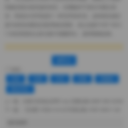
到她在镜头前的放松状态，仿佛她并不是在为镜头表
演，而是在与环境进行一种无声的对话。这种真实感正
是许多粉丝愿意反复回味的原因，也让这套1114P 162V
1.3G的资源在众多合集中脱颖而出，值得细细品味。
赞(
0
)
标签：
丝袜
岛遇
抖音
美腿
高颜值
黄金专区
上一篇：
岛遇 抖音兔头同学 tutu 完整合集 506P 39V 541M
下一篇：
【岛遇】抖音小今大王写真合集 278P 200V 1.3G
相关推荐