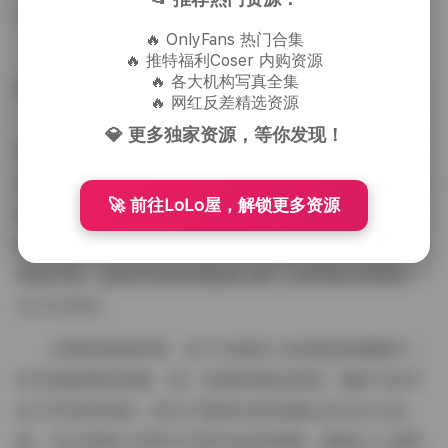
162V 1.3G】
🔥 OnlyFans 热门合集
说到穿搭，小熊大王在这套合集里尝试了不少风
🔥 推特福利Coser 内购资源
🔥 各大机构写真全集
格。有 days 被描述为“少女感”的碎花连衣裙，腰部用
🔥 网红反差精选资源
一条细细的麻带束起，显得腰线很柔软；也有利落的高
💎 更多独家资源，等你发现！
腰阔腿裤配上简约的白色衬衫，袖口随意卷起，露出纤
细的手腕；还有几组以运动风为主的look，紧身的瑜伽
🚀 前往LoLo屋，解锁更多资源
裤搭配亮色的运动外套，动感十足却不失可爱。每套衣
服的颜色都和场景的基调相呼应，或者是故意撞色制造
视觉冲击，这种对色彩的敏感让整个合集看起来既统一
又不乏变化。
从整体观感来看，这个合集给人的感觉就像翻开一
本充满故事的画册，每一页都有新的发现。她的气质不
在于夸张的表情，而在于那种自然流露出的自在与温
柔。无论是静止的照片还是流动的视频，都能让人感受