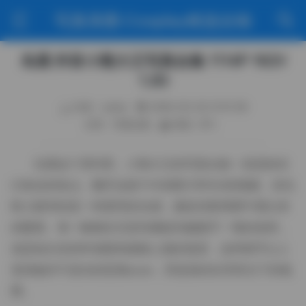
写真美图·Cosplay精选合辑
岛遇 抖音小熊大王写真合集 1114P 162V
1.3G
作者：weme
2026-05-20 21:01:39
分类：写真合集
阅读（81）
岛遇这个系列里，小熊大王的写真合集一直是粉丝
们热议的焦点。翻开这套1114张图片和162段视频，首先
映入眼帘的是一种柔和的光感，像是清晨薄雾中透出来
的暖黄。每一帧都在无意间捕捉到她随手一甩的发梢，
或是低头笑的时候眼角微微上挑的弧度，这种细节让人
觉得她并不是在刻意摆pose，而是真的在享受当下的氛
围。