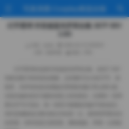
写真美图·Cosplay精选合辑
幻宇星球 抖音超蓝布罗莉合集 387P 89V
2.8G
作者：weme
2026-05-15 18:29:01
分类：机构写真
阅读（109）
幻宇星球的这套抖音超蓝布罗莉合集，收录了387
张静态图片和89段短视频，总容量约为2.8吉字节。画
面里，布罗莉的蓝色调被处理得既深邃又带点梦幻感，
光线在她的发丝与服装表面上轻轻跳动，仿佛有一层薄
雾在空气中流动。每一张照片都捕捉到她不同的姿态，
有时是侧脸低头看向镜头外的某一点，眼神里带着淡淡
的思索；有时则是正面直视，嘴角微扬，带着一点调皮