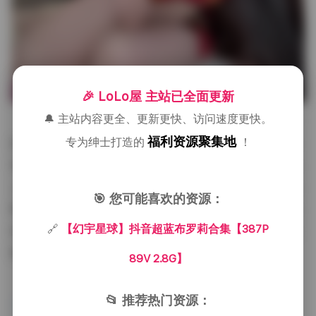
🎉 LoLo屋 主站已全面更新
🔔 主站内容更全、更新更快、访问速度更快。
拍摄场景多变，有的是简约的白色背景，只有柔和
福利资源聚集地
专为绅士打造的
！
的光箱从上方倾泻而下，使得蓝色的服装更加突出；也
有的是城市夜景的霓虹灯光，霓虹的红与紫在她的蓝色
上形成对比，整体呈现出一种未来感与街头感交织的氛
🎯 您可能喜欢的资源：
围。偶尔会出现一些自然元素，比如轻飘飘的白色羽毛
🔗
【幻宇星球】抖音超蓝布罗莉合集【387P
或是透明的气球，这些道具并不喧宾夺主，而是作为点
缀，让画面多了一层轻盈的质感。
89V 2.8G】
获取方式:
【幻宇星球】抖音超蓝布罗莉合集
📂 推荐热门资源：
【387P 89V 2.8G】