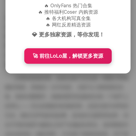
🔥 OnlyFans 热门合集
布罗莉的气质在这套作品里表现得相当鲜明。她的
🔥 推特福利Coser 内购资源
五官精致却不失灵动，皮肤在灯光下呈现出健康的光
🔥 各大机构写真全集
🔥 网红反差精选资源
泽。她的穿搭以蓝色为主调，有时是紧身的连体衣，有
💎 更多独家资源，等你发现！
时是层次感十足的套装，搭配上金属质感的配件或是透
明的鞋子，整体看起来既有未来科技的冷峻，又不失少
女的柔软。视觉上，蓝色的渐变从深海色到天空色层层
🚀 前往LoLo屋，解锁更多资源
递进，给人一种沉浸式的色彩体验。
从整体观感来看，这套合集不仅仅是一堆图片和视
频的堆砌，更像是一次对色彩、光影与人物情绪的实
验。观者在翻看时，能够感受到拍摄者在每一个细节上
的用心——无论是捕捉到的微表情，还是光线与布料的
互动，都在无声地讲述故事。蓝色的主题贯穿始终，却
在不同的场景与服装之间产生微妙的变化，使得整套作
品在保持统一感的同时，又充满了新鲜的惊喜。对于喜