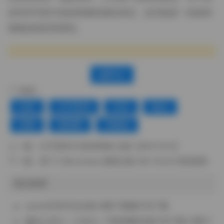
欢时尚写真与色彩探索的朋友来说，这无疑是一份值得
细细品味的资源包。
赞(
0
)
标签：
丝袜
幻宇星球
抖音
极品
美腿
蜜桃臀
高颜值
上一篇：
幻宇星球 抖音铛铛响 合集【581P 81V】
下一篇：
星十三@xxshisan 最新合集 38V 35.3G 持续更新
相关推荐
yannis抖音作品合集34图17视频打包下载
趣岛小澄儿（小池儿）写真视频合集打包下载 51图71