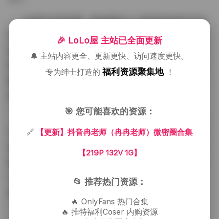
从博主气质来看，冉老师给人一种亲切自然又不失
专业的感觉。她的镜头表现力极强，无论是甜美的微笑
🎉 LoLo屋 主站已全面更新
还是略带忧郁的神情，都能精准地传达出情感。在与摄
🔔 主站内容更全、更新更快、访问速度更快。
影师的互动中，她展现出良好的专业素养，能够迅速理
福利资源聚集地
专为绅士打造的
！
解并执行拍摄指令，同时也能提出自己的想法，使整个
拍摄过程更加顺畅高效。
🎯 您可能喜欢的资源：
冉老师的微密圈写真合集最大的特点在于其真实性
与艺术性的完美结合。她不追求过度修图的美感，而是
🔗
【更新】抖音冉老师（冉冉老师）微密圈合集
保留了人物最真实的一面，这种真实感让她的作品更加
【219P 132V 1G】
贴近生活，更容易引起观众的共鸣。同时，她又通过精
心的构图、光影运用和后期处理，赋予作品以艺术价
📂 推荐热门资源：
值，使每一张照片都成为值得收藏的艺术品。
🔥 OnlyFans 热门合集
🔥 推特福利Coser 内购资源
访问原始页面:
【更新】抖音冉老师（冉冉老师）