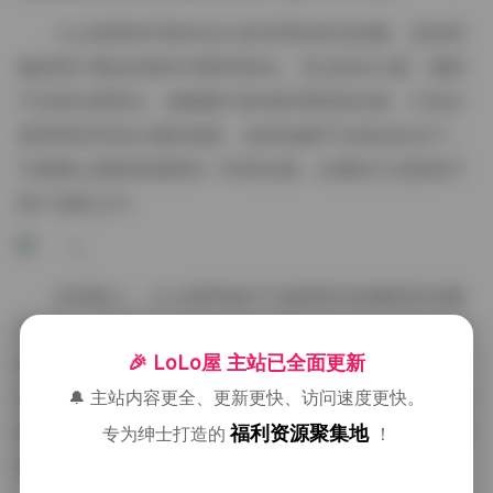
小止很乖的写真作品大多采用自然光拍摄，这使得
她的照片看起来格外清新和真实。无论是在公园、咖啡
厅还是自家阳台，她都能巧妙地利用现场光线，打造出
柔和而富有层次感的画面。这种拍摄手法的好处在于，
它能够让观看者感受到一种亲切感，仿佛自己也置身于
那个场景之中。
在风格上，小止很乖倾向于选择简约的服装和淡雅
的妆容，这与她照片中的自然背景相得益彰。她常穿着
🎉 LoLo屋 主站已全面更新
简单的白色T恤或连衣裙，搭配一顶渔夫帽或一束野
🔔 主站内容更全、更新更快、访问速度更快。
花，整体造型既不夸张也不单调，恰好突出了她清新自
福利资源聚集地
然的气质。这种风格不仅适合日常拍摄，也适合那些希
专为绅士打造的
！
望展示自然美的用户参考。