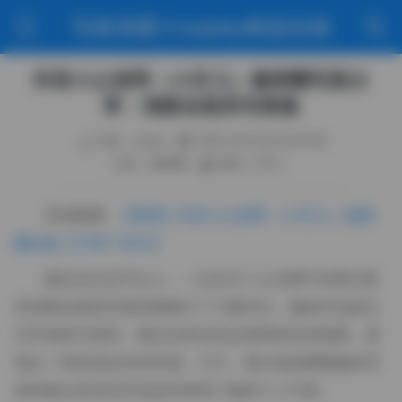
写真美图·Cosplay精选合辑
抖音小止很乖（小芷儿）微密圈写真分
享：清新自然风写真集
作者：weme
2025-09-26 22:00:58
分类：微密圈
阅读（272）
高清图册:
【更新】抖音小止很乖（小芷儿）微密
圈合集【739P 195V】
最近在社交平台上，一位名为“小止很乖”的博主因
其清新自然的写真风格吸引了大量关注。她的作品多以
日常场景为背景，通过自然光的运用和轻松的构图，展
现出一种舒适自在的美感。今天，我们就来聊聊她的写
真风格以及这些作品如何体现了她的个人气质。