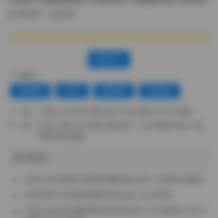
给你带来一些灵感。
赞(
0
)
标签：
微密圈
抖音
蜜桃臀
高颜值
上一篇：
文茜cool抖音写真合集 2199张图片90个视频
下一篇：
抖音小熊大王写真合集赏析：443张图片98个视
频的视觉盛宴
相关推荐
抖音向前进秘密花园微密圈精选合集【32图68视频】
抖音是那只壶啊微密圈写真合集 2.62G资源
抖音白龙猫女微密圈写真资源合集 5243张图片 692个