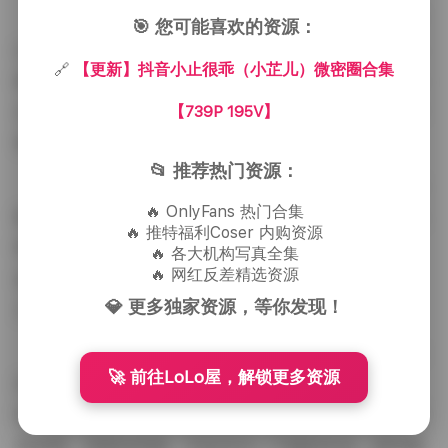
此外，小止很乖的写真在构图和拍摄角度上也颇具
🎯 您可能喜欢的资源：
心思。她常使用低角度拍摄，以天空或树木为背景，让
🔗
【更新】抖音小止很乖（小芷儿）微密圈合集
画面更具空间感。同时，她也善于利用前景虚化，突出
【739P 195V】
主体，让照片更有层次感。这些技巧虽然简单，但非常
有效，能够让普通的场景变得生动起来。
📂 推荐热门资源：
对于喜欢这类风格的网友来说，小止很乖的作品无
🔥 OnlyFans 热门合集
疑是一个很好的参考。她的照片不依赖于华丽的后期处
🔥 推特福利Coser 内购资源
理，而是通过前期拍摄时的用心，传达出一种自然美。
🔥 各大机构写真全集
🔥 网红反差精选资源
这也反映出她本人的性格——低调、真实而又充满活
💎 更多独家资源，等你发现！
力。
总的来说，小止很乖的写真集展示了如何在日常生
🚀 前往LoLo屋，解锁更多资源
活中捕捉美的瞬间。她的作品不仅是个人风格的展示，
也为他人提供了一种简单易学的拍摄思路。如果你也喜
欢自然、清新的风格，不妨关注一下她的作品，或许能