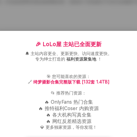
面，常见的是绑带凉鞋或低帮帆布鞋，既保持了舒适感又不失街头的随意
废弃的工厂里，摄影师利用旧机器的金属质感制造工业美学，模特的姿势
🎉 LoLo屋 主站已全面更新
轨迹，营造出一种梦幻且略带忧伤的诗意。光线的处理尤为关键，逆光时
🔔 主站内容更全、更新更快、访问速度更快。
专为绅士打造的
福利资源聚集地
！
效果。
🎯 您可能喜欢的资源：
🔗
绮梦摄影合集完整版下载 [132套 1.4TB]
，更像是一本视觉日志，记录了摄影师在不同季节、不同地点对美的探索
📂 推荐热门资源：
样的变化使得观看过程中不会产生审美疲劳，反而会不断被新的细节所吸
🔥 OnlyFans 热门合集
🔥 推特福利Coser 内购资源
🔥 各大机构写真全集
🔥 网红反差精选资源
💎 更多独家资源，等你发现！
供了相当丰富的素材，无论是想研究光影技巧，还是单纯欣赏时尚与人文的交