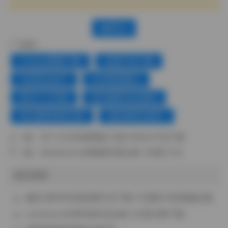
赞(
0
)
标签：
Cosplay图集下载
合集打包下载
气质美女妹子
白丝诱惑图片
美女个人写真
美女摄影作品福利
美女摄影摆姿宝典
超短裙美女图片
上一篇：
布丁大法写真图集212套 69GB 打包下载
下一篇：
BoBoSocks袜啵啵写真合集 708套 5TB
相关推荐
趣岛乌萨奇写真套图打包下载 27张图片9段视频合集
Limerence女神写真作品合集 122套完整下载