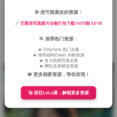
题调整温度与湿度，以确保模特的呼吸与肌肤状态保持
🎯 您可能喜欢的资源：
最佳；外景则会挑选在光线变化最柔和的时段，比如清
晨的第一缕阳光或黄昏时分的余晖，这样既能捕捉到自
🔗
艺图语写真图片合集打包下载11470期 3.5TB
然的色温，又能避免强光导致的硬影。后期处理上，团
📂 推荐热门资源：
队保持了较为克制的色彩调整，主要提升对比度与细
节，而非大幅饱和度的提升，使得整体视觉保持一种可
🔥 OnlyFans 热门合集
信的真实感。
🔥 推特福利Coser 内购资源
🔥 各大机构写真全集
🔥 网红反差精选资源
💎 更多独家资源，等你发现！
🚀 前往LoLo屋，解锁更多资源