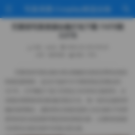
写真美图·Cosplay精选合辑
艺图语写真资源合集打包下载 11470期
3.5TB
作者：weme
2026-05-26 9:34:24
分类：福利资源
阅读（105）
艺图语的写真合集向来以细腻的光影处理和自然的
情感流露著称，这次打包的11470期资源总容量达到
3.5TB，几乎囊括了该工作室近几年所有主题系列。从
清晨的薄雾林间到夜城的霓虹灯光，每一组作品都有明
确的场景概念，摄影师在光线的选择上往往倾向于利用
柔和的逆光或是窗帘透进来的斑驳光影，让模特的肌肤
与衣料在光影交错中呈现出层次感。