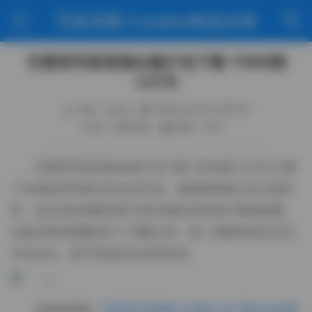
写真美图·Cosplay精选合辑
艺图语写真资源合集打包下载 11695期
3.5TB
作者：weme
2026-06-25 0:00:47
分类：机构写真
阅读（116）
艺图语写真资源合集打包下载 11695期 3.5TB 汇聚
了近期该系列推出的众多作品，画面数量庞大且主题丰
富，适合喜欢细腻光影与时尚感的读者进行离线收藏。
合集内部按期数进行了清晰分类，每一期都有独立的文
件夹命名，便于快速定位所需内容。
完整版图集:
艺图语写真图片合集打包下载11695期