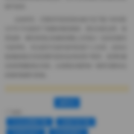
细节差异。
总体而言，艺图语写真资源合集打包下载 11695期
3.5TB 不仅提供了海量的视觉素材，更在光影运用、场
景选择、模特表现以及服装搭配上呈现出一定的实验性
与多样性。无论是作为创作参考还是个人欣赏，这份合
集都能满足对高质量写真有追求的用户需求。使用时建
议按照期数逐步浏览，以便更好感受每一期所试图传达
的独特氛围与风格。
赞(
0
)
标签：
Cosplay图集下载
合集打包下载
气质美女妹子
白丝诱惑图片