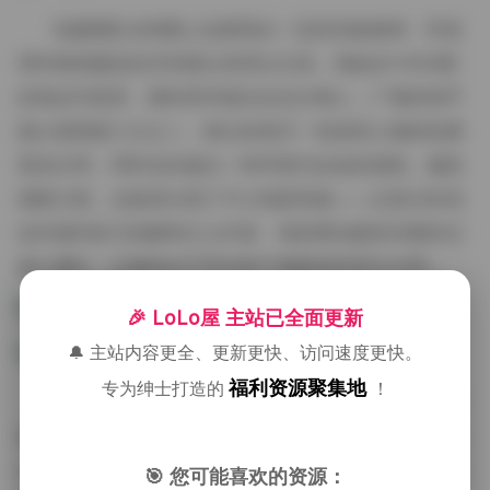
拍摄团队在构图上也展现出一定的实验精神，常使
用对称构建或负空间留白来突出主体。例如在11450期
的海边写真里，模特背对镜头站在沙滩上，广阔的海平
面占据画面三分之二，留白的海天一色使得人物的轮廓
更加分明，同时也传递出一种开阔与自由的感觉。服装
搭配方面，合集里出现了不少混搭风格——从复古碎花
连衣裙到前卫的解构主义外套，每套看似随意却都经过
精心挪位，以确保在不同光线下都能保持层次分明。
🎉 LoLo屋 主站已全面更新
🔔 主站内容更全、更新更快、访问速度更快。
福利资源聚集地
专为绅士打造的
！
模特的气质在这些作品中同样值得注意。她们或展
现出文静内敛的东方韵味，或释放出率性十足的西方街
头感，这种多样化的风格切换让整个合集避免了单一审
🎯 您可能喜欢的资源：