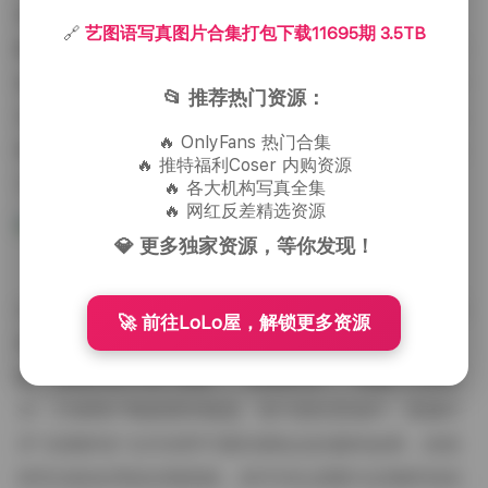
美疲劳。在第11600期的复古港风系列里，模特的卷发
🔗
艺图语写真图片合集打包下载11695期 3.5TB
略带湿润感，妆容以浓眉红唇为主，身着高腰喇叭裤与
短款西装外套，整体呈现出上世纪七八十年代的港岛街
📂 推荐热门资源：
头味道；而在另一期的极简黑白系列中，则以干练的马
🔥 OnlyFans 热门合集
尾、无彩色妆容以及纯黑色紧身连体衣出现，强调线条
🔥 推特福利Coser 内购资源
与质感的对比。
🔥 各大机构写真全集
🔥 网红反差精选资源
💎 更多独家资源，等你发现！
从下载体验而言，3.5TB的容量意味着文件多为高
分辨率原图，单张平均大小在5-8MB之间，适合在专业
🚀 前往LoLo屋，解锁更多资源
显示器或高端笔记本上细查。解压后的文件夹结构清
晰，每期内部又按“原图”、“后期样张”、“花絮”三层细
分，方便用户根据需求挑选。若只想欣赏成片，直接打
开“后期样张”文件夹即可看到调色后的最终效果；若想
研究光影处理或后期思路，则可对比原图与后期样张的