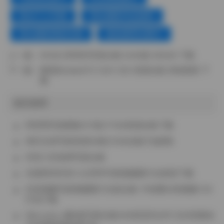
美女个人写真
美女摄影作品福利
美女摄影摆姿宝典
超短裙美女图片
上一篇：
ROSI口罩系列写真合集 5240套 505GB 下载
下一篇：
紫蛋@zidan670 124V 33G 资源合集 持续更新 下
载
相关推荐
阿雪雪写真图集107套271GB资源合集下载
神沢永莉写真资源39套21GB合集打包获取
抖音小宫老师写真合集
岛遇系列抖音小云同学写真视频图片全套装下载
抖音喵酱写真视频图片全套合集 75张图81段视频1.5G
打包下载
Mercurius-i露8套写真合集3GB高清无水印 含冰室赖名