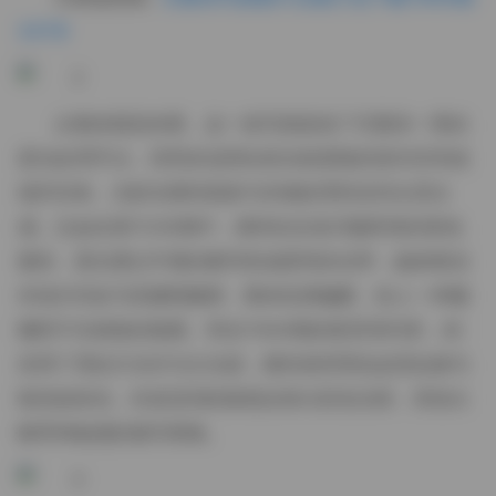
3.5TB
从整体视觉来看，这一批写真延续了艺图语一贯的
柔光处理手法，背景多选用自然光线洒落的室内空间或
城市街角，光影在模特肌肤与衣物纹理间交织出层次
感。比如在第11230期中，模特站在老式咖啡馆的落地
窗前，晨光透过半透的窗帘形成柔和的光带，她身着淡
米色针织衫与高腰阔腿裤，整体色调偏暖，给人一种慵
懒而不失精致的氛围。而在11500期的夜景系列里，则
采用了霓虹灯光作为主光源，模特身穿黑色皮质短裙与
银色链条包，街道湿润的路面反射出彩色光斑，营造出
略带神秘感的都市夜晚。