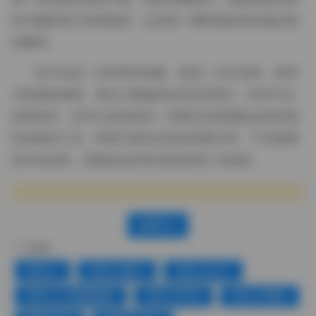
特与摄影师之间的默契，以及那一瞬即逝的美好被定格
的瞬间。
这不仅是一次简单的拍摄，更是一次对光影、材质
与情感的探索。葛生w用她的姿态告诉我们，时尚可以
是柔软的，也可以是锐利的；而镜头则是捕捉这些多面
性的最佳工具。希望大家在欣赏这些图片时，不仅能看
到外在的美，更能体会到背后那份用心与热情。
赞(
0
)
标签：
葛生w
葛生w修女
葛生w女仆
葛生w小恶魔翅膀
葛生w牢笼
葛生w警察