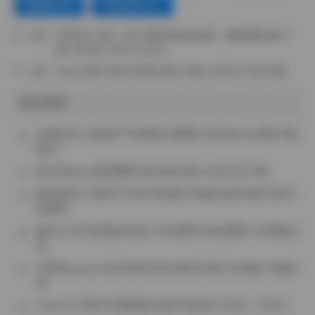
鹦鹉头饰
黑漆皮女仆
上一篇：
抖音徐小闹（徐小闹的秘密花园）微密圈合集下
载【206P 215V 2.5G】
下一篇：
Nyako喵子美女写真合集 88套 40GB 打包下载
相关推荐
岛遇抖音小甜酒子写真图片视频打包合集 664图76视
频1G
黎允熙baby微密圈写真38套合集 8GB打包下载
趣岛网名小熊饼干抖音写真图片视频合集68图15段打
包获取
趣岛小语写真素材全集 292张图193段视频1.5G网盘打
包
月野兔yueyetu888网名博主素材全集23G网盘下载随
更
HentaiTv 网名写真图集全集本地保存 [265v-73.9G]