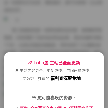
这一刻显得尤为自然，嘴角微扫，眼中闪烁着一点点调
皮的光芒。
第三套服装则是一身黑色蕾丝连衣裙，裙摆略带透
视感，内里搭配了浅灰色的滑油短裤。我在拍摄时调低
了ISO，以保证画面的细腻感，同时使用了大光圈来虚
化背景，使得她的身形在柔焦的光影中更加突出。她站
在一个半透明的亚克力箱子前，箱子内部放置了一些散
🎉 LoLo屋 主站已全面更新
落的干花，光线透过箱壁产生了层次分明的折射，整个
🔔 主站内容更全、更新更快、访问速度更快。
画面呈现出一种梦幻的质感。
福利资源聚集地
专为绅士打造的
！
🎯 您可能喜欢的资源：
在整个拍摄过程中，我始终注意捕捉她不同情绪的