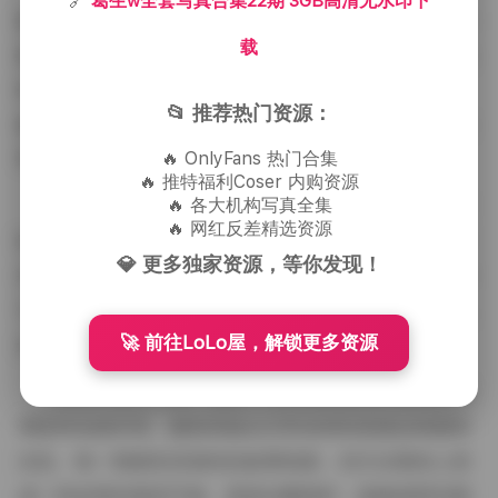
🔗
葛生w全套写真合集22期 3GB高清无水印下
微变化。从最初的安静疏离，到后来的俏皮活泼，再到
载
最后的深沉内敛，每一种状态都被光影和构图赋予了独
特的语言。葛生w的气质在这些变化中显得尤为立体，
📂 推荐热门资源：
她能够在不同的风格之间自由切换，却始终保持一种自
带的高级感。
🔥 OnlyFans 热门合集
🔥 推特福利Coser 内购资源
🔥 各大机构写真全集
后期处理上，我保持了原始色彩的忠实度，仅做了
🔥 网红反差精选资源
轻微的对比度提升和锐化，以确保细节不至于在压缩中
💎 更多独家资源，等你发现！
丢失。最终呈现的每一张图片都保留了当时现场的光感
与质感，没有过度的磨皮或人工的痕迹，这也是为什么
🚀 前往LoLo屋，解锁更多资源
这套合集能够得到众多爱好者的青睐。
整套作品共22期，涵括了从清晨的柔光到夜晚的冷
调多种光线环境，服装风格从日常休闲到高级定制都有
涉及。每一期都有其独特的叙事线索，却又在整体上形
成一种连贯的视觉节奏。观者在翻阅时，能够感受到模