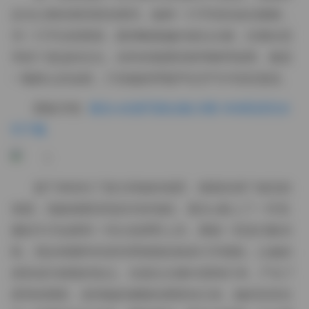
反光让整体显得更加透亮。她将一只手轻轻放在腰侧，
另一只手自然垂落，眼神略微偏向镜头左侧，仿佛在思
考某个遥远的念头。此时的氛围安静而略带疏离，像是
一幅静止的油画，只有她的呼吸声在空气中轻轻荡漾。
图集详情:
葛生w全套写真合集22期 3GB高清无水
印下载
接下来转向了复古风格的场景，墙面挂满了做旧的
海报，地板铺着深色的木纹地砖。葛生w换上了一件高
腰的牛仔短裤和一件白色绑带上衣，脚踩一双老式帆布
鞋。我在构图时特意利用墙面的线条引导视线，让她的
身形成为画面的焦点。光源从左侧45度角打来，产生了
柔和的阴影，使得她的侧脸轮廓更加立体。她的笑容在