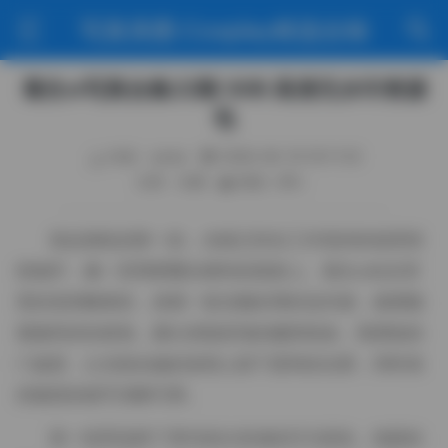
写真美图·Cosplay精选合辑
葛生w写真合集22期 3GB 高清无水印资源
包
作者：weme
2026-06-19 16:11:33
分类：岛遇
阅读（80）
拿起相机的那一刻，光线已经在工作室的软箱里悄
然铺开，像一层薄雾覆在模特的肌肤上。葛生w站在背
景的渐变帷幕前，身着一套淡雅的薄纱连衣裙，裙摆随
着微风轻轻摇曳，露出若隐若现的腿部线条。我调低快
门速度，让光线在她的发梢上留下柔和的光晕，同时保
持脸部的细节清晰可辨。
第一组景选择了简约的白色地砖作为底色，地面的