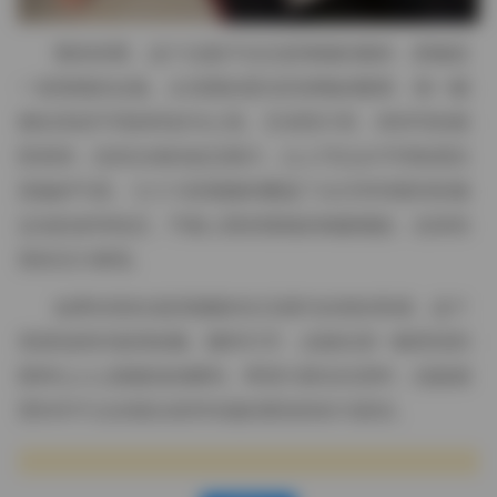
整体来看，这个合集不仅仅是堆砌的素材，更像是
一份情绪的合集。从清晨的柔光到傍晚的暖黄，每一帧
都在讲述不同的时刻与心境。五张照片里，有特写的面
部表情，也有全身的姿态展示，让人可以从不同角度欣
赏她的气质。七十六段视频则覆盖了从日常闲逛到轻微
运动的多种状态，节奏上既有慢镜的细腻捕捉，也有快
剪的活力展现。
如果你喜欢追踪细腻的生活感与自然的美感，这个
资源包绝对值得收藏。随时打开，总能在某一帧里找到
那种让人心跳微加的瞬间。希望大家在欣赏时，也能感
受到羊不点在镜头前所传递的那份轻松与真实。