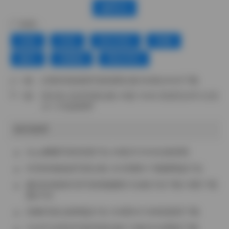
赞(
0
)
标签：
丝袜
抖音
积分专区
美腿
趣岛
高颜值
黄金专区
上一篇：
过期米线线喵写真套图合集188套40GB下载
下一篇：
清水凪 足控写真合集 35套 15GB 高清无水印 白丝
JK 小鸟游星野
相关推荐
Seya狮砸写真资源打包 49套共10GB合集获取
抖音铁锤姐姐写真合集 252张图8个视频网盘打包
趣岛鈺格格抖音写真视频图片合集打包下载 51图77视
频311M
苏畅写真合集网盘打包 159期187G持续更新下载
G44不会受伤写真资源合集173套65GB网盘下载