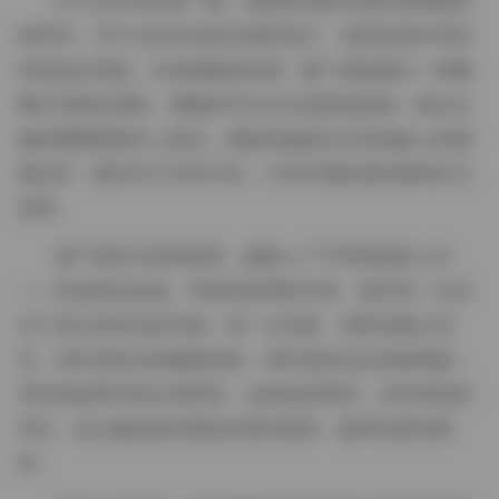
打开文件夹的第一眼，就是那张阳光洒在落地窗前
的特写。羊不点站在光影交错的地方，淡粉色的针织衫
轻轻贴合肩线，头发随微风轻摆，整个画面透出一种慵
懒又清新的感觉。视频的开头往往是慢速推镜，镜头从
她的脚踝慢慢向上移动，捕捉到她踩在木质地板上的细
微动作，脚步声几乎听不到，只有空调轻柔的嗡鸣作为
背景。
接下来的几段剪辑里，她换上了不同风格的上衣
——有条纹的短袖、有绣花的薄纱外套，甚至有一次尝
试了复古的碎花连衣裙。每一次切换，场景也随之变
化：有时是室内的藤椅角落，有时是阳台的绿植堆砌，
有时则是简约的白墙背景。光线始终柔和，没有强烈的
对比，这让她的肤色看起来更加透亮，眼神也更加柔
和。