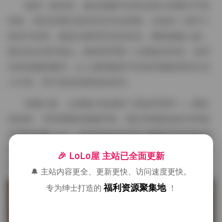
值得一提的是，她在视频中的表达很少依赖文字或
特效，更多是通过肢体语言传达情绪。比如在一段约十
秒的片段里，她低头整理耳后的发丝，嘴角微微上扬，
随后抬头望向镜头，眼神里带着一点调皮的笑意。这种
自然流露的瞬间，让人感觉像是不经意间捕捉到的生活
小片段，而不是刻意摆拍的表演。
音频方面，大多数片段保留了原始环境声——脚步
的轻响、衣料摩擦的细微声响，偶尔伴随着远处鸟鸣或
空调的低频 hum。这种保真的处理让观看时有种身临其
境的感觉，仿佛自己也站在那个空间里，呼吸着同一股
🎉 LoLo屋 主站已全面更新
空气。
🔔 主站内容更全、更新更快、访问速度更快。
福利资源聚集地
专为绅士打造的
！