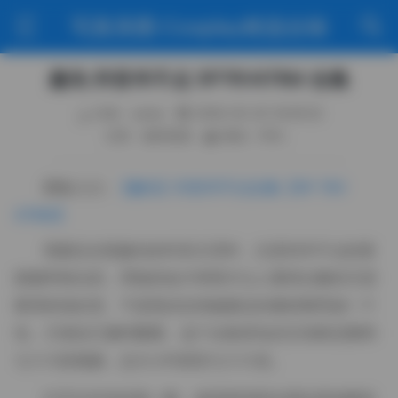
写真美图·Cosplay精选合辑
趣岛 抖音羊不点 5P76V476M 合集
作者：weme
2026-05-20 16:09:32
分类：福利资源
阅读（105）
图集入口:
【趣岛】抖音羊不点合集【5P 76V
476M】
我最近在逛趣岛的抖音主页时，注意到羊不点的更
新频率相当高，零散的短片和照片让人看得过瘾却又想
要系统地欣赏。于是我决定把她最近的素材整理成一个
包，方便自己随时翻看。这个合集里包含五张静态图和
七十六段视频，总大小约四百七十六兆。