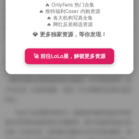
🔥 OnlyFans 热门合集
觉效果，使得每一张照片都极具视觉冲击力。同时，他
🔥 推特福利Coser 内购资源
🔥 各大机构写真全集
对细节的处理也堪称完美，无论是服装搭配、妆容造
🔥 网红反差精选资源
型，还是场景布置、道具选择，都体现出他作为专业博
💎 更多独家资源，等你发现！
主的审美素养和创意能力。
这238张图片和12个视频组成的合集，不仅是霸王
🚀 前往LoLo屋，解锁更多资源
龙个人摄影作品的精华展示，也是他作为抖音博主成长
历程的见证。从早期的青涩尝试到如今的成熟风格，每
一幅作品都记录着他的进步与蜕变。对于粉丝而言，这
不仅仅是一次视觉盛宴，更是一次与偶像近距离交流的
机会。
在这个信息爆炸的时代，能够保持独特风格并持续
输出高质量内容的博主实属难得。霸王龙秘密基地正是
这样一位创作者，他用镜头捕捉生活中的美好瞬间，用