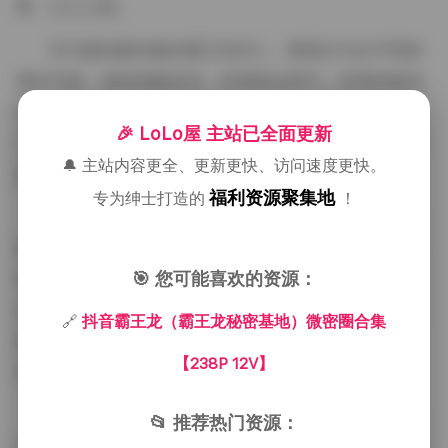
事，引人入胜。
作为被拍摄对象的霸王龙本人，展现出与众不同的
博主气质。他的形象多变，时而阳光帅气，时而忧郁深
沉，时而俏皮可爱，这种多面性让他的粉丝群体不断扩
🎉 LoLo屋 主站已全面更新
大。他的姿态自然不做作，表情管理恰到好处，能够根
🔔 主站内容更全、更新更快、访问速度更快。
据不同的拍摄主题灵活切换，展现出极强的可塑性。
福利资源聚集地
专为绅士打造的
！
在博主介绍方面，虽然"霸王龙秘密基地"这个昵称
给人带来一种硬朗粗犷的印象，但实际浏览他的作品会
🎯 您可能喜欢的资源：
发现，这位博主其实有着细腻敏感的一面。他的作品不
仅注重外在形象的表现，更注重内在情感的传递。通过
🔗
抖音霸王龙（霸王龙秘密基地）微密圈合集
微密圈这个私密平台，他与粉丝建立了更加紧密的联
【238P 12V】
系，分享更多真实的生活片段和个人感悟。
从技术层面来看，霸王龙的摄影作品在色彩运用上
📂 推荐热门资源：
尤为出色。他善于运用对比色和相近色来营造不同的视