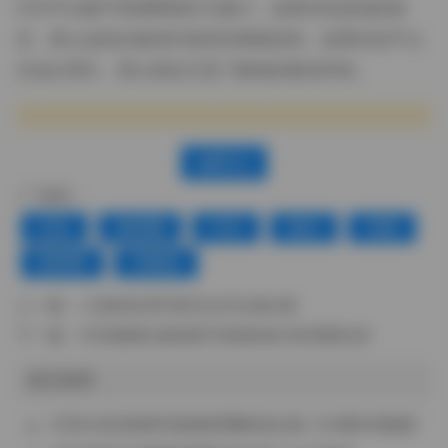
艺术手法赋予普通事物非凡魅力。如果你也是他的粉
丝，那么这组合集绝对值得你细细品味；如果你还不认
识这位博主，那么现在正是了解他的最佳时机。
赞(
0
)
标签：
丝袜
微密圈
抖音
极品
美腿
蜜桃臀
高颜值
上一篇：
小蛮妖私房写真无水印合集4套
下一篇：
抖音爆爆合集精彩写真集锦92张美图欣赏
相关推荐
抖音向前进秘密花园微密圈精选合集【32图68视频】