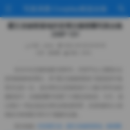
写真美图·Cosplay精选合辑
霸王龙秘密基地抖音博主微密圈写真合集
238P 12V
作者：weme
2025-09-26 20:30:18
分类：微密圈
阅读（244）
在当今社交媒体盛行的时代，抖音平台上涌现出众
多风格独特的博主，而"霸王龙秘密基地"无疑是其中备
受关注的一位。这位博主以其独特的个人魅力和专业的
摄影技巧，在微密圈中积累了大量忠实粉丝。今天，就
让我们一同走进这位博主的私密世界，欣赏他那令人惊
艳的238张图片和12个视频作品集。
原文链接:
抖音霸王龙（霸王龙秘密基地）微密圈