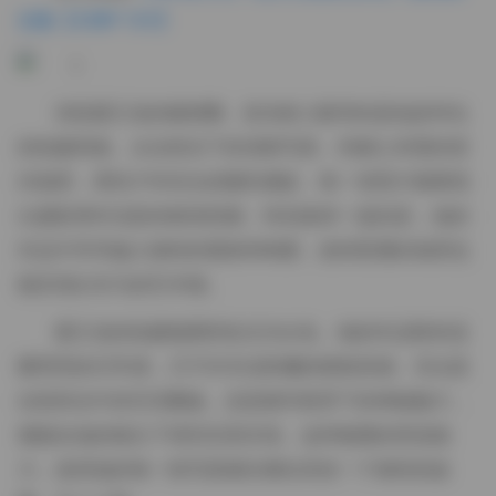
合集【238P 12V】
浏览霸王龙的微密圈，首先映入眼帘的是他多样化
的拍摄风格。从自然光下的清新写真，到精心布置的室
内场景，再到户外街头的随性捕捉，每一张照片都展现
出摄影师对光影的精准把握。特别值得一提的是，他的
作品中常常融入独特的视角和构图，使得普通的场景也
能呈现出非凡的艺术感。
霸王龙的拍摄氛围营造尤为出色。他的作品既有温
暖明亮的日常感，又不失专业影棚的精致质感。无论是
自然风光中的空灵飘逸，还是都市夜景下的神秘魅力，
都能在他的镜头下得到完美呈现。这种氛围的营造能
力，使得他的每一组写真都仿佛在讲述一个独特的故