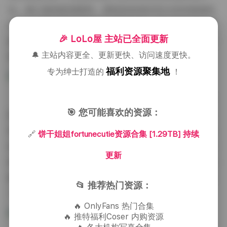
比。第三套则是居家风，柔软的灰色针织大衣外搭条纹
衬衫，下身是浅色阔腿裤，脚踩拖鞋，镜头特意拉近捕
🎉 LoLo屋 主站已全面更新
捉她指尖无意识地摩挲衣角的细节，这种松弛感让画面
🔔 主站内容更全、更新更快、访问速度更快。
更具生活气息。
福利资源聚集地
专为绅士打造的
！
在光影的处理上，我倾向于让主体与背景保持一定
🎯 您可能喜欢的资源：
的层次分离。利用浅景深把她的面部细节拉伸，同时让
背景的布纹和道具轻轻虚化，这样观众的视线自然聚焦
🔗
饼干姐姐fortunecutie资源合集 [1.29TB] 持续
在她的表情和服装细节上。尤其是在她低头看手机的瞬
更新
间，捕捉到她眼神中那一瞬的专注与放松交织，这种细
腻的情感流露是我在后期调色时特意保留的，略微提升
📂 推荐热门资源：
了阴影的层次，却不破坏整体的柔和基调。
🔥 OnlyFans 热门合集
🔥 推特福利Coser 内购资源