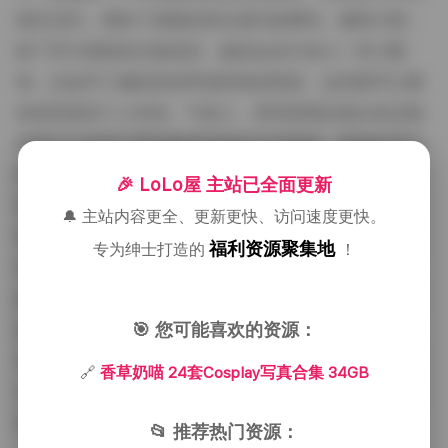
相互交织，增加了画面的层次感与故事性。服装方面，
除了官方授权的正版道具，她还会自行加入一些小配
饰，比如手工编织的发带或特殊的鞋套，这些细节让整
体造型更具个人特色。气质上，香草奶喵在镜头前总能
切换出从甜美可爱到略带神秘的不同情绪，眼神的变化
常常成为观众注意的焦点。每套写真大约有二十到三十
🎉 LoLo屋 主站已全面更新
张图片，分别捕捉了不同角度与姿态，既有全身展示也
🔔 主站内容更全、更新更快、访问速度更快。
有局部特写，使得角色的动感与静态美都得到平衡。文
福利资源聚集地
专为绅士打造的
！
件大小达到34GB，说明图片均为高分辨率原图，细腻
的皮肤质感与布料纹理在放大后仍能保持清晰。对于喜
🎯 您可能喜欢的资源：
欢她风格的粉丝来说，这份合集不仅是一次视觉享受，
也提供了研究她角色塑造与服装搭配的素材。下载后可
🔗
香草奶喵 24套Cosplay写真合集 34GB
以按照主题分类浏览，或者随机欣赏，每次打开都能发
现新的细节与惊喜。
📂 推荐热门资源：