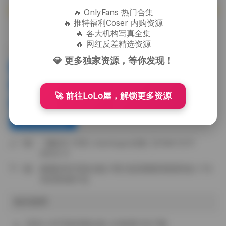
🔥 OnlyFans 热门合集
🔥 推特福利Coser 内购资源
🔥 各大机构写真全集
赞(
0
)
🔥 网红反差精选资源
标签：
💎 更多独家资源，等你发现！
兔子洞小僵尸
日进斗金写真
筱田甜
草奶喵
香草奶喵
香草奶喵下载
🚀 前往LoLo屋，解锁更多资源
香草奶喵全集
香草奶喵写真
香草奶喵视频
上一篇：
【趣岛】抖音 charmingsn合集【319M 157P
68V】#
下一篇：
麻薯好吃写真合集27期 埃及喵喵到暗夜纯白 17G
高清资源打包
相关推荐
悲伤小木写真四期合集 2G资源打包下载