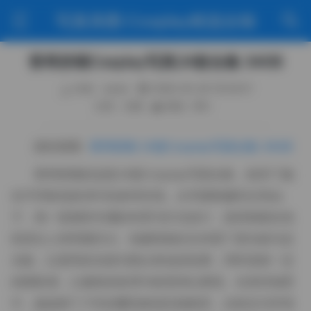
写真美图·Cosplay精选合辑
香草奶喵Cosplay写真24套合集 34GB
作者：weme
2026-05-26 16:34:01
分类：岛遇
阅读（96）
跳转观看:
香草奶喵 24套Cosplay写真合集 34GB
香草奶喵的这套24套Cosplay写真合集，收录了她
在不同角色扮演中的多种呈现。从学园制服到古风仙
子，每一套都有专属的布景与灯光设计，使得画面在色
彩层次上有明显区分。拍摄现场往往布置了柔光箱与反
光板，以柔和的光线勾勒出角色的轮廓，同时保留一定
的阴影感，让服装的纹理与材质得以展现。在某些场景
中，她选择了户外的樱花林或旧城巷弄，自然光与环境