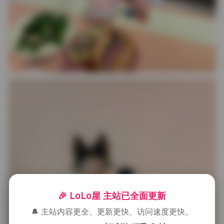
🎉 LoLo屋 主站已全面更新
🔔 主站内容更全、更新更快、访问速度更快。