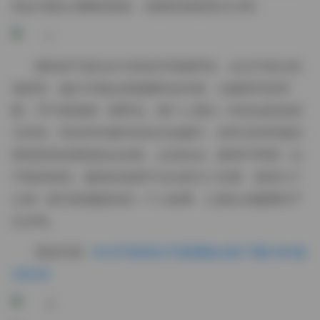
则会勾勒出清晰的线条，使整体画面层次分明。
模特的气质往往与所处环境相呼应。在文艺复古的
场景里，她们可能会身着麻料连衣裙，头戴简约的草
帽，手中摇曳着一束野花，整个人透出一种淡淡的忧郁
与诗意；而在时尚都市的街头拍摄中，则常见到利落的
西装套装或潮流的运动装，步伐自信，眼神中带着一点
不羁的锐利。服装的选择不仅仅是为了好看，更是为了
让每一套写真都能讲述一个小故事，让观众在翻看时产
生共鸣。
更多内容:
ROSI写真美女写真图集合集下载5284套
390GB