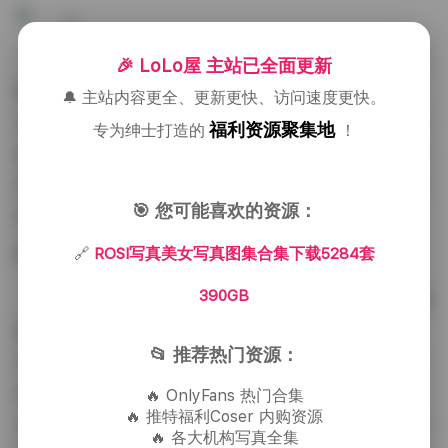
从视觉表现来看，色彩的搭配相当讲究。暖色调的
🎉 LoLo屋 主站已全面更新
图集往往以金黄、橙红为主，营造出温暖舒适的氛围；
🔔 主站内容更全、更新更快、访问速度更快。
冷色调则偏爱蓝绿与紫调，给人一种清澈、略带神秘的
福利资源聚集地
专为绅士打造的
！
感觉。无论是哪一种色基调，后期处理都保持了自然的
质感，避免过度磨皮或过度饱和，使得每张照片都能够
🎯 您可能喜欢的资源：
保留真实的肌理和光影变化。
🔗
ROSI写真美女写真图集合集下载5284套
390GB
整体而言，这个5284套、约390GB的合集不仅数量
庞大，而且在主题、风格和情感上都有相当的丰富性。
📂 推荐热门资源：
无论是喜欢清纯甜美的读者，还是偏爱成熟性感的爱好
者，都能在这个库里找到对应的风格。图集的排版也十
🔥 OnlyFans 热门合集
🔥 推特福利Coser 内购资源
分考究，每套图片都有明显的分隔，方便下载后逐套浏
🔥 各大机构写真全集