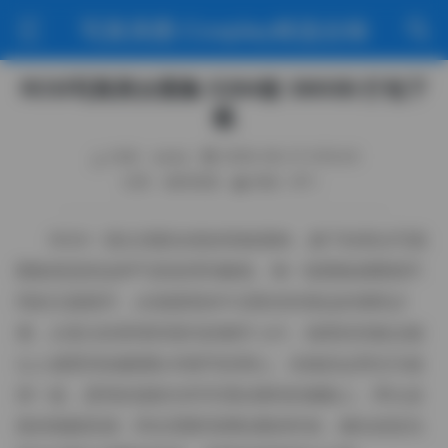
写真美图·Cosplay精选合辑
ROSI写真美女图集 5284套 390GB 打包下
载
作者：weme
2026-06-21 5:55:43
分类：福利资源
阅读（87）
ROSI一直以清新自然的风格著称，旗下的美女写真
图集更是把这种气质发挥到极致。每一套图集都围绕不
同的主题展开，从校园里的午后阳光到海边的潮风沙
滩，从复古的茶馆到现代的都市 loft，场景的切换总能
让人感受到拍摄团队对细节的用心。光线的运用尤为值
得一提，柔和的漫射光常常洒在模特的侧脸上，带出皮
肤的细腻质感；而在需要强调轮廓的时候，侧光或逆光