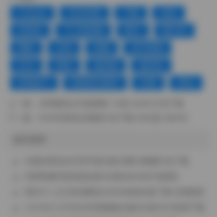
Cosplay
ROSI写真
下载
丝袜
丝袜控
个人私影像
图片
图片库
图集
女神
美腿
色气满满
艺术
诱惑
超短裙
超高清
软萌妹子
销魂美女图库
长腿
黑色
上一篇：
瓜希酱美女写真图集 113套 20GB 打包下载
下一篇：
ROSI写真美女图集打包下载 5284套 390GB
相关推荐
岛遇武香花生抖音写真合集35图19视频打包下载
织梦映像写真资源合集165套680GB打包获取
萌宅卡二次元高清图包125GB资源合集下载 长期更新
LEEHEE EXPRESS写真图集合集602套181G资源下载