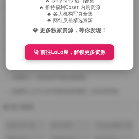
🔥 OnlyFans 热门合集
秀人内购1074套全模写真合集 1092G原档资源
🔥 推特福利Coser 内购资源
🔥 各大机构写真全集
🔥 网红反差精选资源
Yiko湿润兔写真合集 247套 322GB大容量
💎 更多独家资源，等你发现！
艺图语写真资源合集 11355期 3.5TB 下载
桥本香菜高清写真资源合集 [861G] 持续更新
🚀 前往LoLo屋，解锁更多资源
HaneAme雨波美女写真图集410套170GB打包下载
岛遇柔儿：抖音海岛写真合集精选
温妮秀人元气少女写真精选影像集｜2.84GB内购
热门标签
合集打包下载
抖音(868)
Cosplay图集下载
(357)
(651)