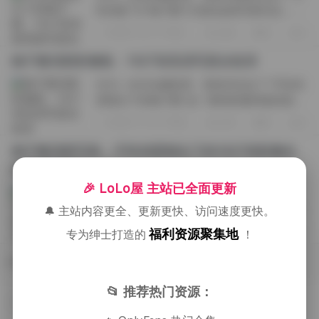
吃鸡蛋"为"柚子酱"打造的这组写真作品，不
得不说，这组作品堪称清新风格写真中的上
2025-12-17 周三
240
0
0
乘之作。1027张高清影像，20GB的庞大资源
库，不仅数量可观，质量更是令人叹...
柚子酱清新影像集：1027张高清写真全收录
作为一名专业摄影师，我有幸见证了"不吃鸡
蛋镜头下的柚子酱"这一独特影像风格的诞生
与成长。这位以清新脱俗著称的博主，用她
2025-11-07 周五
274
0
0
独特的视角和镜头语言，为我们呈现了一场
视觉盛宴。今天，我将从专业角度解...
柚子酱清新写真：不吃鸡蛋镜头下的1027张影像全
收录 [20GB]
🎉 LoLo屋 主站已全面更新
作为这组"柚子酱清新邂逅"系列的摄影师，
我有幸见证了不吃鸡蛋这位创作者与柚子酱
🔔 主站内容更全、更新更快、访问速度更快。
之间独特的视觉对话。这套写真集收录了整
2025-10-21 周二
224
0
0
福利资源聚集地
专为绅士打造的
！
整1027张精心挑选的影像，总容量高达
20GB，每一张都如同一首无声的诗，讲述
随机文章
着...
📂 推荐热门资源：
岛遇琳什么琳写真合集150P76V