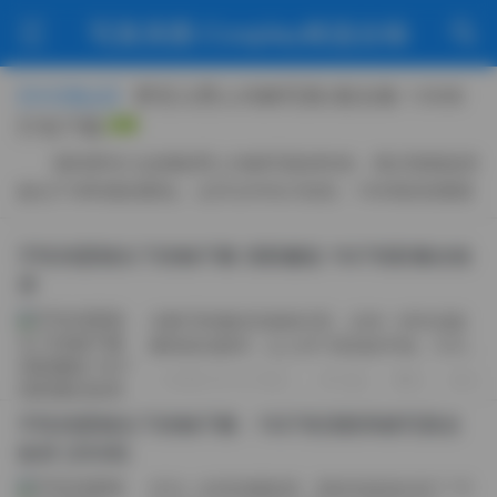
写真美图·Cosplay精选合辑
梦灵儿秀人内购写真2套合集 1.5GB
【今日焦点】
打包下载
刷到梦灵儿这俩套秀人内购写真的时候，我正愁硬盘里
缺点干净利落的图包。点开文件夹才发觉，1.5GB的容量塞
进两套片子，画质居然一点没缩水，张张都是无水印的原
帧，拿来当壁纸或者攒自己素材库都挺合适。 第一套是在
不吃鸡蛋镜头下的柚子酱 清新邂逅 1027张影像全收
老巷子里拍的。梦灵儿穿了件米白针织短上衣，下身配浅蓝
录
牛仔半裙，脚上一双平底小皮鞋，整个人像刚从隔...
在数字影像的浩瀚海洋里，总有一些作品能
瞬间抓住眼球，让人停下滚动的手指。今天
要介绍的这组作品，正是来自摄影师“不吃鸡
2026-01-21 周三
164
0
0
蛋”镜头下的柚子酱。这不仅仅是一套写真，
更像是一场精心策划的视觉邂逅，将...
不吃鸡蛋镜头下的柚子酱：1027张清新风格写真全
收录 [20GB]
作为一名资深摄影师，我有幸提前欣赏了"不