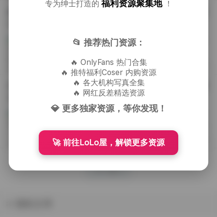
福利资源聚集地
专为绅士打造的
！
2301 到3000期的完整内容。这个合集...
她们印象84套写真视图合集 [330GB] 高清写真资源
打包下载
「她们印象」是一个在写真领域颇具影响力
📂 推荐热门资源：
的创作团队，其最新力作「84套写真视图」
终于以330GB的庞大容量完整呈现，这对于
🔥 OnlyFans 热门合集
2026-08-06 周四
1
0
0
热爱写真的收藏者而言无疑是一场视觉盛
🔥 推特福利Coser 内购资源
🔥 各大机构写真全集
宴。这套作品不仅在数量上达到了惊人的规...
是小逗逗写真合集下载 | 137套高清图集 100GB全套
🔥 网红反差精选资源
合集
💎 更多独家资源，等你发现！
在如今的网络空间里，网红写真成为了不少
人追求视觉盛宴的首选。今天要为大家呈现
的，是一份极具代表性的“是小逗逗写真合集
2026-08-06 周四
1
0
0
🚀 前往LoLo屋，解锁更多资源
下载”，共计137套，约100GB的高清图集。
无论你是想收藏经典作品，还是想获取...
下一页 >
随机文章