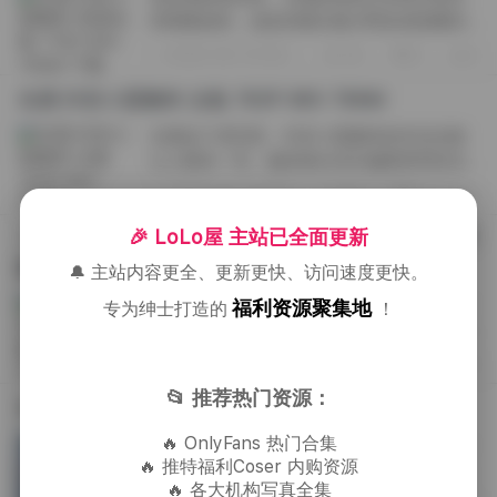
得细腻如粉，远处的礁石被夕阳染成温暖的
金橙。小霞佩奇站在浅水区，裙摆随波轻轻
2026-06-16 周二
74
0
0
晃动，像是被海浪温柔地托起。我调低快门
速度，捕捉到她发梢被海盐微微打湿的...
岛遇 抖音小霞佩奇 合集 763P 68V 769M
岛遇这个系列里，抖音小霞佩奇的作品总能
让人眼前一亮。她的镜头语言偏爱柔和的光
线，常在清晨的薄雾或傍晚的金色余晖中捕
2026-06-10 周三
94
0
0
捉瞬间。画面里，她经常选择简约的户外场
景——沙滩上的贝壳、林间的斑驳树影，...
🎉 LoLo屋 主站已全面更新
【岛遇】抖音小霞佩奇合集 754P 66V 769M 打包下
载
🔔 主站内容更全、更新更快、访问速度更快。
拿着相机站在岛遇的沙滩上，海风把盐味带
福利资源聚集地
专为绅士打造的
！
进镜头里，光线在早晨的薄雾中折射出柔和
的金色。小霞佩奇站在礁石边，身上是一件
2026-05-31 周日
88
0
0
淡粉色的针织吊带背心，下面搭配着高腰白
📂 推荐热门资源：
色短裤，脚踩着简单的帆布鞋，整个人...
岛遇 抖音小意oO 资源合集
🔥 OnlyFans 热门合集
在岛遇这一主题的构想里，抖音创作者小意
🔥 推特福利Coser 内购资源
oO 为粉丝呈现了一套充满海岛度假感的写真
🔥 各大机构写真全集
素材，图片共计287张，视频片段有15段。这